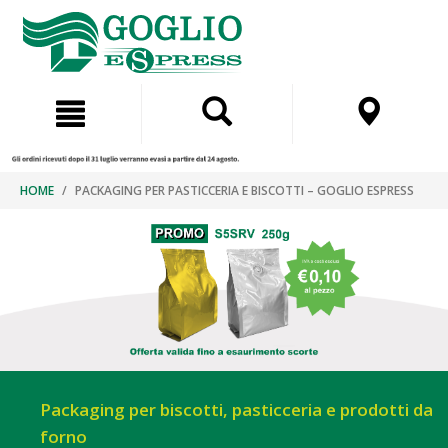
Salta
Salta
al
al
contenuto
menu
di
navigazione
HOME
PACKAGING PER PASTICCERIA E BISCOTTI – GOGLIO ESPRESS
Packaging per biscotti, pasticceria e prodotti da
forno