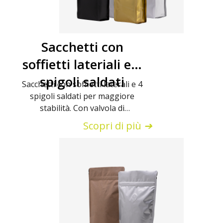
Sacchetti con
soffietti lateriali e 4
spigoli saldati
Sacchetti con soffietti laterali e 4
spigoli saldati per maggiore
stabilità. Con valvola di
degasazione.
Scopri di più