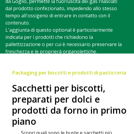
da Goglio, permette la fuoriuscita dei gas rilasciati
dal prodotto confezionato, impedendo allo stesso
tempo all'ossigeno di entrare in contatto con il
contenuto.
L'aggiunta di questo optional è particolarmente
indicata per i prodotti che richiedono la
pallettizzazione o per cui è necessario preservare la
freschezza e le proprierà organolettiche.
Packaging per biscotti e prodotti di pasticceria
Sacchetti per biscotti,
preparati per dolci e
prodotti da forno in primo
piano
Scopri quali sono le buste e sacchetti più