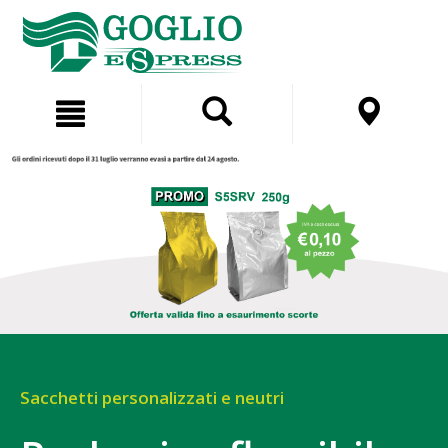
Salta
Salta
al
al
contenuto
menu
di
navigazione
Sacchetti personalizzati e neutri