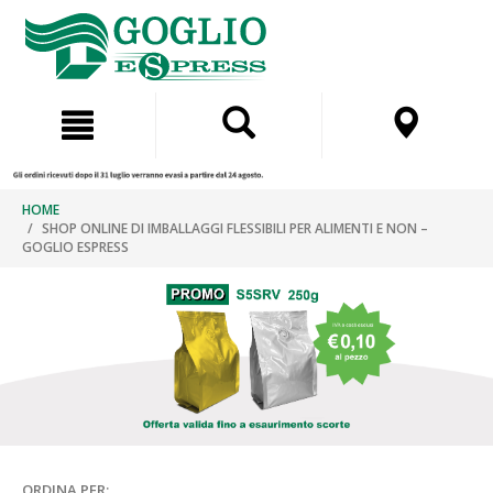
Salta
Salta
al
al
contenuto
menu
di
navigazione
HOME
SHOP ONLINE DI IMBALLAGGI FLESSIBILI PER ALIMENTI E NON –
GOGLIO ESPRESS
ORDINA PER: