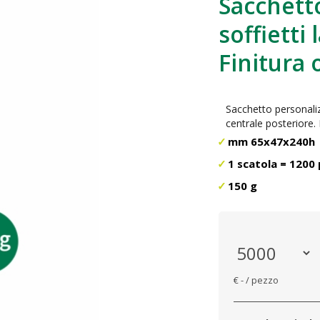
Sacchett
soffietti 
Finitura 
Sacchetto personalizz
centrale posteriore.
mm 65x47x240h
1 scatola = 1200 
150 g
€ - / pezzo