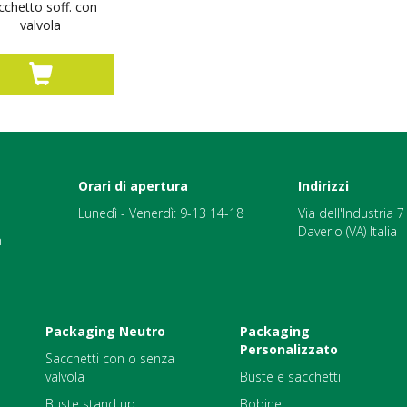
cchetto soff. con
valvola
Orari di apertura
Indirizzi
Lunedì - Venerdì: 9-13 14-18
Via dell'Industria 
Daverio (VA) Italia
m
Packaging Neutro
Packaging
Personalizzato
Sacchetti con o senza
valvola
Buste e sacchetti
Buste stand up
Bobine