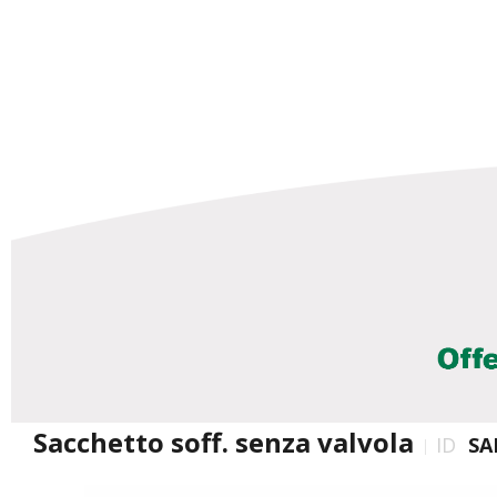
Sacchetto soff. senza valvola
ID
SA