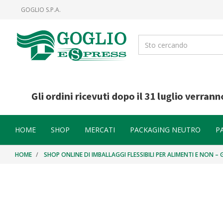
Salta
Salta
GOGLIO S.P.A.
al
al
contenuto
menu
di
navigazione
HOME
SHOP
MERCATI
PACKAGING NEUTRO
P
HOME
SHOP ONLINE DI IMBALLAGGI FLESSIBILI PER ALIMENTI E NON –