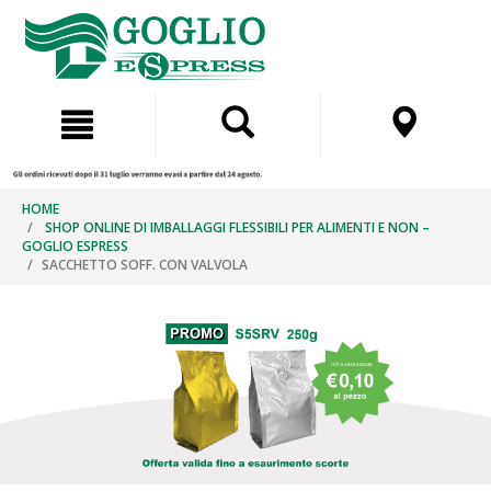
Salta
Salta
al
al
contenuto
menu
di
navigazione
HOME
SHOP ONLINE DI IMBALLAGGI FLESSIBILI PER ALIMENTI E NON –
GOGLIO ESPRESS
SACCHETTO SOFF. CON VALVOLA