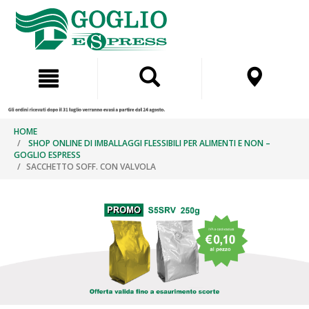
Salta
Salta
al
al
contenuto
menu
di
navigazione
HOME
SHOP ONLINE DI IMBALLAGGI FLESSIBILI PER ALIMENTI E NON –
GOGLIO ESPRESS
SACCHETTO SOFF. CON VALVOLA