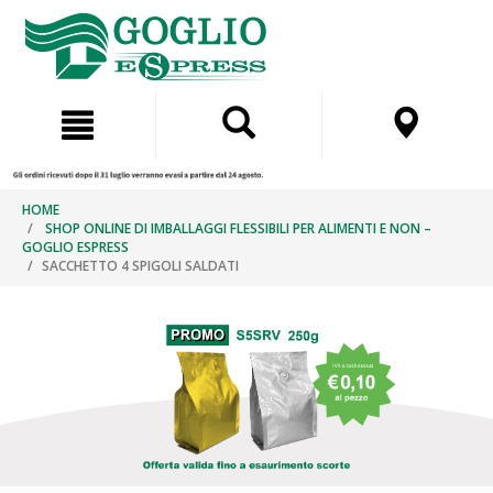
Salta
Salta
al
al
contenuto
menu
di
navigazione
HOME
SHOP ONLINE DI IMBALLAGGI FLESSIBILI PER ALIMENTI E NON –
GOGLIO ESPRESS
SACCHETTO 4 SPIGOLI SALDATI