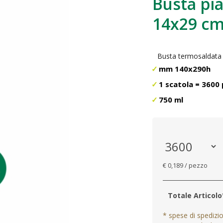
Busta pia
14x29 c
Busta termosaldata su
mm 140x290h
1 scatola = 3600 
750 ml
€ 0,189 / pezzo
Totale Articolo
* spese di spedizi