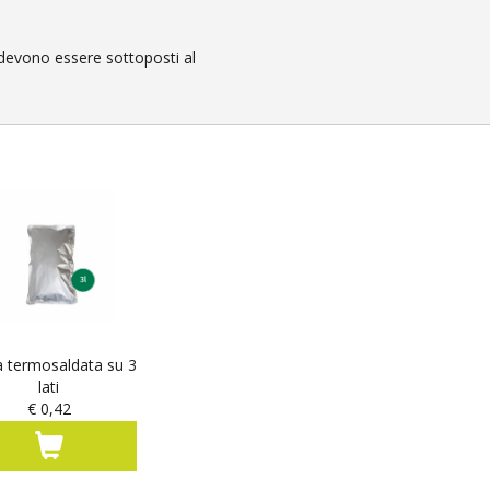
e devono essere sottoposti al
 termosaldata su 3
lati
€ 0,42