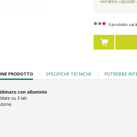
verranno calcolati a
Il prodotto sar
IONE PRODOTTO
SPECIFICHE TECNICHE
POTREBBE INT
abbinato con alluminio
date su 3 lati.
azione.