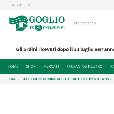
Salta
Salta
GOGLIO S.P.A.
al
al
contenuto
menu
di
navigazione
HOME
SHOP
MERCATI
PACKAGING NEUTRO
P
HOME
SHOP ONLINE DI IMBALLAGGI FLESSIBILI PER ALIMENTI E NON –