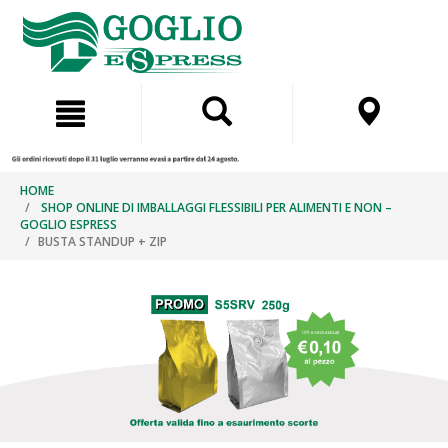
Salta
Salta
al
al
contenuto
menu
di
navigazione
HOME
SHOP ONLINE DI IMBALLAGGI FLESSIBILI PER ALIMENTI E NON –
GOGLIO ESPRESS
BUSTA STANDUP + ZIP